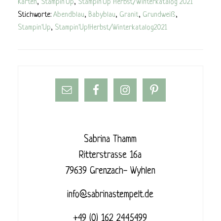
Karten
,
Stampin'Up
,
Stampin'Up Herbst/Winterkatalog 2021
Stichworte:
Abendblau
,
Babyblau
,
Granit
,
Grundweiß
,
Stampin'Up
,
Stampin'Up!Herbst/Winterkatalog2021
Sabrina Thamm
Ritterstrasse 16a
79639 Grenzach- Wyhlen
info@sabrinastempelt.de
+49 (0) 162 2445499