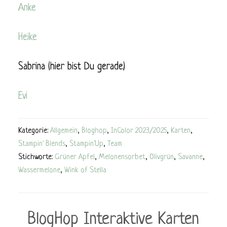
Anke
Heike
Sabrina (hier bist Du gerade)
Evi
Kategorie:
Allgemein
,
Bloghop
,
InColor 2023/2025
,
Karten
,
Stampin' Blends
,
Stampin'Up
,
Team
Stichworte:
Grüner Apfel
,
Melonensorbet
,
Olivgrün
,
Savanne
,
Wassermelone
,
Wink of Stella
BlogHop Interaktive Karten