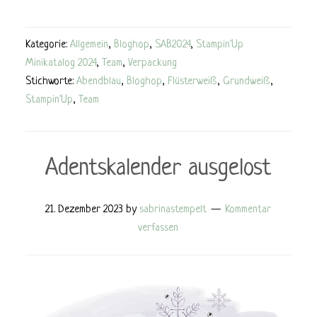
Kategorie:
Allgemein
,
Bloghop
,
SAB2024
,
Stampin'Up
Minikatalog 2024
,
Team
,
Verpackung
Stichworte:
Abendblau
,
Bloghop
,
Flüsterweiß
,
Grundweiß
,
Stampin'Up
,
Team
Adentskalender ausgelost
21. Dezember 2023
by
sabrinastempelt
Kommentar
verfassen