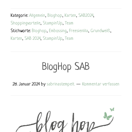
Kategorie:
Allgemein
,
Bloghop
,
Karten
,
SAB2024
,
Shoppingvorteile
,
Stampin'Up
,
Team
Stichworte:
Bloghop
,
Embossing
,
Freesienlila
,
Grundweiß
,
Karten
,
SAB 2024
,
Stampin'Up
,
Team
BlogHop SAB
28. Januar 2024
by
sabrinastempelt
Kommentar verfassen