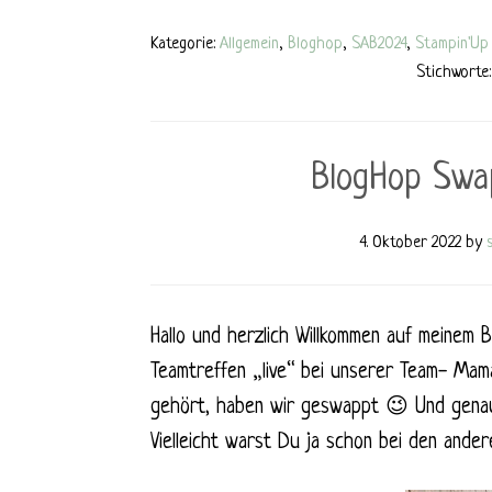
Kategorie:
Allgemein
,
Bloghop
,
SAB2024
,
Stampin'Up 
Stichworte
BlogHop Swa
4. Oktober 2022
by
Hallo und herzlich Willkommen auf meinem 
Teamtreffen „live“ bei unserer Team- Mama
gehört, haben wir geswappt 😉 Und genau
Vielleicht warst Du ja schon bei den and