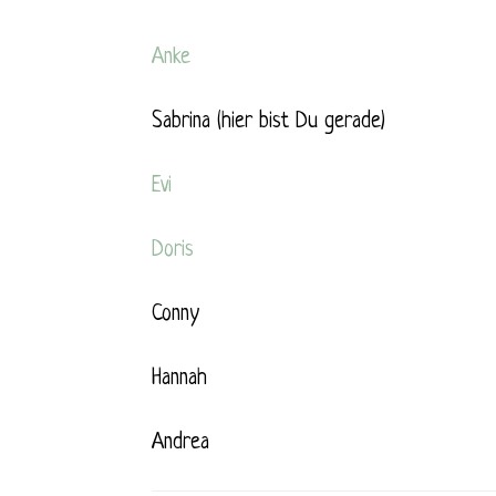
Anke
Sabrina (hier bist Du gerade)
Evi
Doris
Conny
Hannah
Andrea