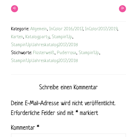
«
»
Kategorie:
Allgemein
,
InColor 2016/2017
,
InColor2017/2019
,
Karten
,
Katalogparty
,
Stampin'Up
,
Stampin'Up!Jahreskatalog2017/2018
Stichworte:
Flüsterweiß
,
Puderrosa
,
Stampin'Up
,
Stampin'Up!Jahreskatalog2017/2018
Schreibe einen Kommentar
Deine E-Mail-Adresse wird nicht veröffentlicht.
Erforderliche Felder sind mit
*
markiert
Kommentar
*