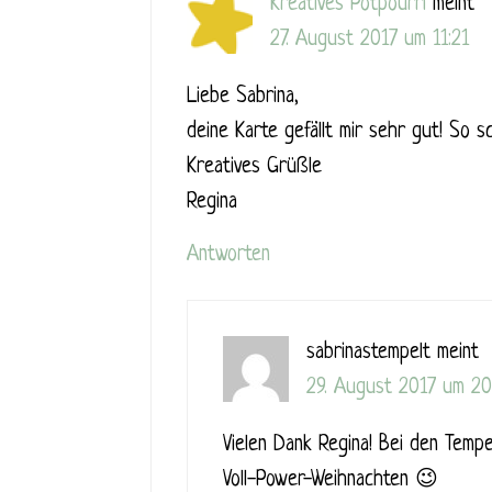
Kreatives Potpourri
meint
27. August 2017 um 11:21
Liebe Sabrina,
deine Karte gefällt mir sehr gut! So s
Kreatives Grüßle
Regina
Antworten
sabrinastempelt
meint
29. August 2017 um 20
Vielen Dank Regina! Bei den Temp
Voll-Power-Weihnachten 😉