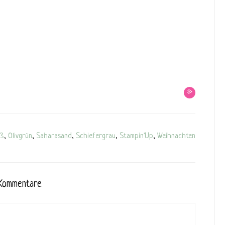
»
iß
,
Olivgrün
,
Saharasand
,
Schiefergrau
,
Stampin'Up
,
Weihnachten
Kommentare