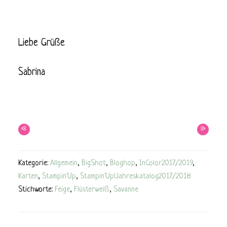
Liebe Grüße
Sabrina
«
»
Kategorie:
Allgemein
,
BigShot
,
Bloghop
,
InColor2017/2019
,
Karten
,
Stampin'Up
,
Stampin'Up!Jahreskatalog2017/2018
Stichworte:
Feige
,
Flüsterweiß
,
Savanne