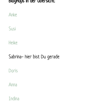
BlogHops in der Übersicht:
Anke
Susi
Heike
Sabrina- hier bist Du gerade
Doris
Anna
Indina