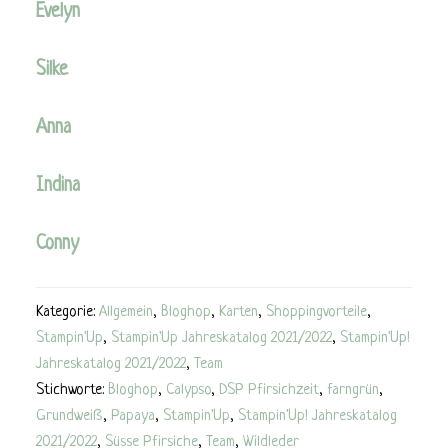
Evelyn
Silke
Anna
Indina
Conny
Kategorie:
Allgemein
,
Bloghop
,
Karten
,
Shoppingvorteile
,
Stampin'Up
,
Stampin'Up Jahreskatalog 2021/2022
,
Stampin'Up!
Jahreskatalog 2021/2022
,
Team
Stichworte:
Bloghop
,
Calypso
,
DSP Pfirsichzeit
,
farngrün
,
Grundweiß
,
Papaya
,
Stampin'Up
,
Stampin'Up! Jahreskatalog
2021/2022
,
Süsse Pfirsiche
,
Team
,
Wildleder